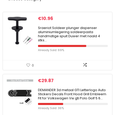
€
10.96
Sraeriot Soldeer plunger dispenser
aluminiumlegering soldeerpasta
handmatige spuit Duwer met naald 4
stks…
Already Sold: 69%
0
€
29.87
DEMANDER 3d metaal GTI Letterlogo Auto
Stickers Decals Front Hood Grill Embleem
Fit for Volkswagen Vw gti Polo Golf 5 6…
Already Sold: 36%