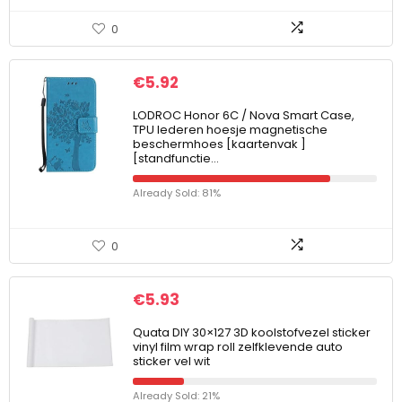
0
€
5.92
LODROC Honor 6C / Nova Smart Case,
TPU lederen hoesje magnetische
beschermhoes [kaartenvak ]
[standfunctie…
Already Sold: 81%
0
€
5.93
Quata DIY 30×127 3D koolstofvezel sticker
vinyl film wrap roll zelfklevende auto
sticker vel wit
Already Sold: 21%