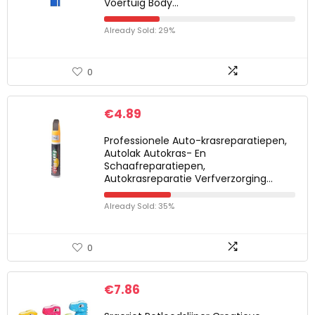
Voertuig Body…
Already Sold: 29%
0
€
4.89
Professionele Auto-krasreparatiepen,
Autolak Autokras- En
Schaafreparatiepen,
Autokrasreparatie Verfverzorging…
Already Sold: 35%
0
€
7.86