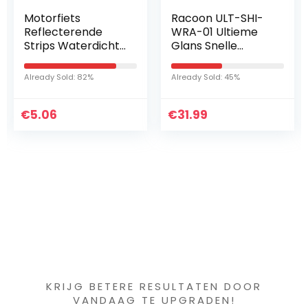
Racoon ULT-SHI-
Hamburger Lack-
WRA-01 Ultieme
Profi 2K autolak
Glans Snelle
mat agaatgrijs RAL
Detailer Wrap +
7038 grijs in set
Matt-500ml
toplak – zeer
Already Sold: 45%
Already Sold: 75%
dekkend –
roestwerend –
€
31.99
€
kras- en…
49.89
Iets interessants
gevonden ?
KRIJG BETERE RESULTATEN DOOR
VANDAAG TE UPGRADEN!