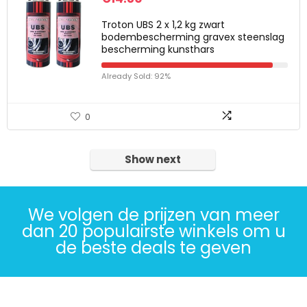
Troton UBS 2 x 1,2 kg zwart
bodembescherming gravex steenslag
bescherming kunsthars
Already Sold: 92%
0
Show next
We volgen de prijzen van meer
dan 20 populairste winkels om u
de beste deals te geven