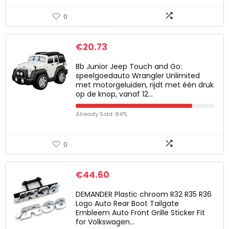
0
€
20.73
Bb Junior Jeep Touch and Go:
speelgoedauto Wrangler Unlimited
met motorgeluiden, rijdt met één druk
op de knop, vanaf 12…
Already Sold: 84%
0
€
44.60
DEMANDER Plastic chroom R32 R35 R36
Logo Auto Rear Boot Tailgate
Embleem Auto Front Grille Sticker Fit
for Volkswagen…