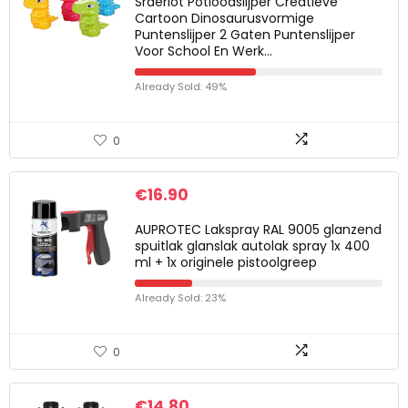
Sraeriot Potloodslijper Creatieve
Cartoon Dinosaurusvormige
Puntenslijper 2 Gaten Puntenslijper
Voor School En Werk…
Already Sold: 49%
0
€
16.90
AUPROTEC Lakspray RAL 9005 glanzend
spuitlak glanslak autolak spray 1x 400
ml + 1x originele pistoolgreep
Already Sold: 23%
0
€
14.80