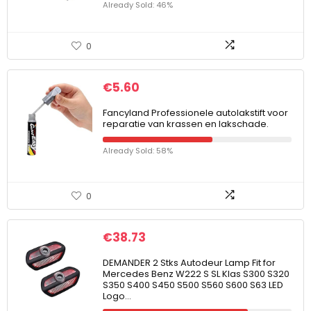
Already Sold: 46%
0
€
5.60
Fancyland Professionele autolakstift voor
reparatie van krassen en lakschade.
Already Sold: 58%
0
€
38.73
DEMANDER 2 Stks Autodeur Lamp Fit for
Mercedes Benz W222 S SL Klas S300 S320
S350 S400 S450 S500 S560 S600 S63 LED
Logo…