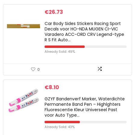
€
26.73
Car Body Sides Stickers Racing Sport
Decals voor HO-NDA MUGEN CI-VIC
Varadero ACC-ORD CRV Legend-type
R S Fit Auto…
Already Sold: 49%
0
€
8.10
GZYF Bandenverf Marker, Waterdichte
Permanente Band Pen – Highlghters
Fluorescentie Kleur Universeel Past
voor Auto Type…
Already Sold: 43%