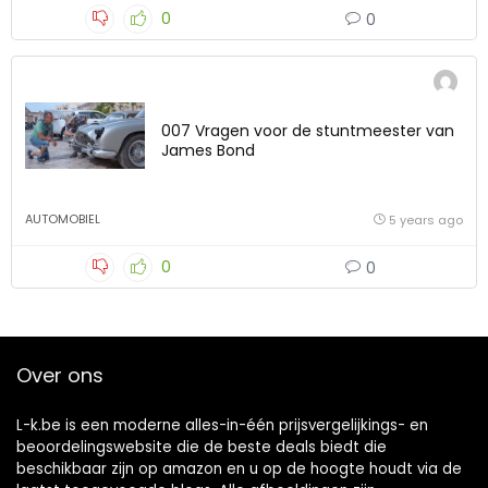
0
0
007 Vragen voor de stuntmeester van
James Bond
AUTOMOBIEL
5 years ago
0
0
Over ons
L-k.be is een moderne alles-in-één prijsvergelijkings- en
beoordelingswebsite die de beste deals biedt die
beschikbaar zijn op amazon en u op de hoogte houdt via de