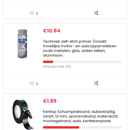
0
€
10.84
Techniek zelf-etch primer (maakt
moeilijke motor- en autooppervlakken
zoals metalen, glas, stalen latten,
aluminium…
Already Sold: 13%
0
€
1.89
Kentop Schuimplakband, dubbelzijdig,
zwart, 12 mm, sponsrolband, waterdicht,
montageband, auto, kentekenplaat…