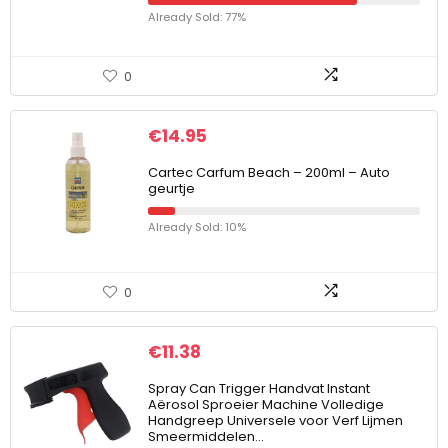
Already Sold: 77%
0
€
14.95
Cartec Carfum Beach – 200ml – Auto
geurtje
Already Sold: 10%
0
€
11.38
Spray Can Trigger Handvat Instant
Aërosol Sproeier Machine Volledige
Handgreep Universele voor Verf Lijmen
Smeermiddelen…