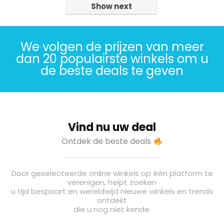
Show next
We volgen de prijzen van meer
dan 20 populairste winkels om u
de beste deals te geven
Vind nu uw deal
Ontdek de beste deals
Door geselecteerde online winkels op één platform te
verenigen, helpt zoeken
u tijd bespaart en wereldwijd nieuwe winkels en trends
ontdekt
die u nog niet kende.