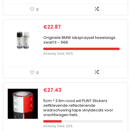
0
€
22.87
Originele BMW laksprayset tweelaags
zwart II – 668
Already Sold: 96%
0
€
27.43
5cm * 3.6m rood wit PUNT Stickers
zelfklevende reflecterende
waarschuwing tape vinyldecals voor
vrachtwagen fiets…
Already Sold: 23%