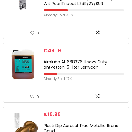
Wit PearlTricoat LS9R/2Y/S9R
Already Sold: 30%
0
€
49.19
Airolube AL 668376 Heavy Duty
ontvetten-5-liter Jerrycan
Already Sold: 17%
0
€
19.99
Plasti Dip Aerosol True Metallic Brons
Goud