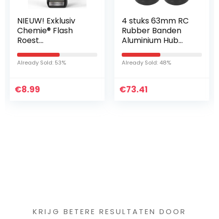
4 stuks 63mm RC
TRUSTTWO 2pc Fit
Rubber Banden
for Jeep Grand
Aluminium Hub
Cherokee Front
Frame Drift Tire
Left Rechter Deur
RC Auto
Zij Embleem
Already Sold: 48%
Already Sold: 71%
Accessoires Fit
Naamplaat Badge
voor WPL D12 1/10
Logo Letters
€
RC Truck…
73.41
€
Sticker (Color…
77.56
Iets interessants
gevonden ?
KRIJG BETERE RESULTATEN DOOR