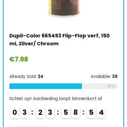
0
Colormatic 231650 CM 2K transparante
Tro
laag met hardenmiddel, 200 ml,
spr
zijdeglans
€
€
28.18
le:
36
Alre
Already Sold:
27
Available:
41
67 %
66 %
Sch
Schiet op! Aanbieding loopt binnenkort af
0
0
4
2
3
5
8
5
2
3