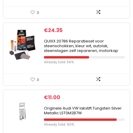
0
€
24.35
QUIXX 20786 Reparatieset voor
steenschokken, kleur wit, autolak,
steenslagen zelf repareren, motorkap
Already Sold: 56%
0
€
11.00
Originele Audi VW lakstift Tungsten Silver
Metallic LST0M2B7W
Already Sold: 90%