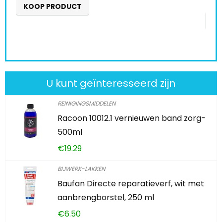
K
KOOP PRODUCT
U kunt geïnteresseerd zijn
REINIGINGSMIDDELEN
Racoon 10012.1 vernieuwen band zorg-
500ml
€
19.29
BIJWERK-LAKKEN
Baufan Directe reparatieverf, wit met
aanbrengborstel, 250 ml
€
6.50