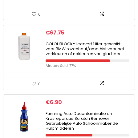
0
€
67.75
COLOURLOCK® Leerverf 1 liter geschikt
voor BMW rozenhout/amethist voor het
verkleuren of nakleuren van glad leer…
Already Sold: 77%
0
€
6.90
Funming Auto Decontaminatie en
Krasreparatie Scratch Remover
Gebruikelijke Auto Schoonmakende
Hulpmiddelen