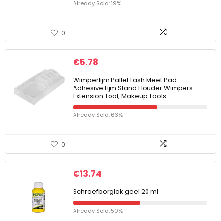
Already Sold: 19%
0
€
5.78
Wimperlijm Pallet Lash Meet Pad
Adhesive Lijm Stand Houder Wimpers
Extension Tool, Makeup Tools
Already Sold: 63%
0
€
13.74
Schroefborglak geel 20 ml
Already Sold: 50%