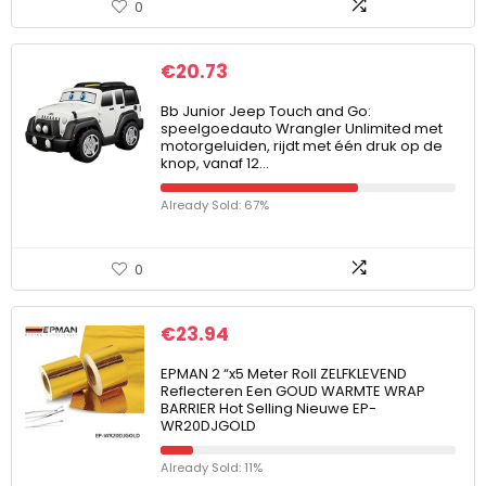
0
€
20.73
Bb Junior Jeep Touch and Go:
speelgoedauto Wrangler Unlimited met
motorgeluiden, rijdt met één druk op de
knop, vanaf 12…
Already Sold: 67%
0
€
23.94
EPMAN 2 “x5 Meter Roll ZELFKLEVEND
Reflecteren Een GOUD WARMTE WRAP
BARRIER Hot Selling Nieuwe EP-
WR20DJGOLD
Already Sold: 11%