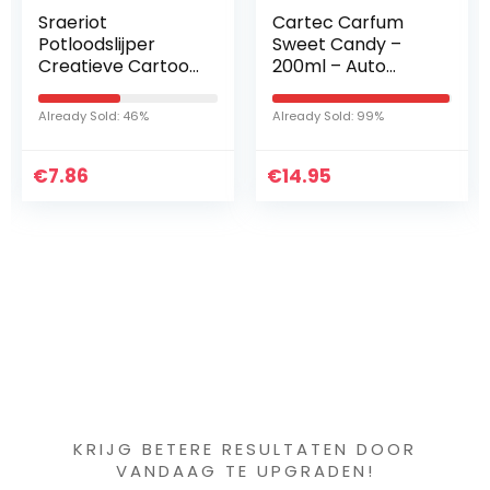
Cartec Carfum
Simoni Racing
r
Sweet Candy –
TP/1Y marker m
rtoon
200ml – Auto
permanente la
rmig
geurtje
voor banden, ge
er 2
Already Sold: 99%
Already Sold: 67%
 Voor
rk…
€
14.95
€
14.45
Iets interessants
gevonden ?
KRIJG BETERE RESULTATEN DOOR
VANDAAG TE UPGRADEN!