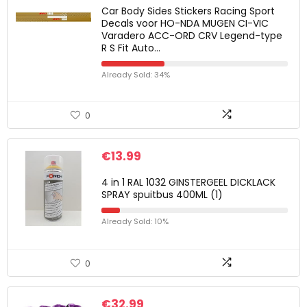
Car Body Sides Stickers Racing Sport
Decals voor HO-NDA MUGEN CI-VIC
Varadero ACC-ORD CRV Legend-type
R S Fit Auto…
Already Sold: 34%
0
€
13.99
4 in 1 RAL 1032 GINSTERGEEL DICKLACK
SPRAY spuitbus 400ML (1)
Already Sold: 10%
0
€
32.99