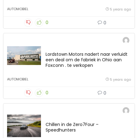
AUTOMOBIEL
5 years ago
0
0
Lordstown Motors nadert naar verluidt
een deal om de fabriek in Ohio aan
Foxconn . te verkopen
AUTOMOBIEL
5 years ago
0
0
Chillen in de Zero7Four –
Speedhunters