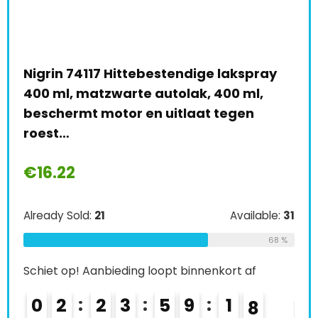
 Hittebestendige lakspray
Dupli-Color 665493 F
warte autolak, 400 ml,
ml, Zilver/ Chroom
tor en uitlaat tegen
€
7.98
Already Sold:
24
Available:
31
Schiet op! Aanbieding l
68 %
0
3
2
3
ieding loopt binnenkort af
3
5
9
1
6
KOOP PRODUCT