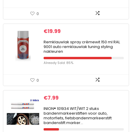
0
€
19.99
Remklauwlak spray crèmewit 150 ml RAL
9001 auto remklauwlak tuning styling
nakleuren
Already Sold: 85%
0
€
7.99
INION® 101934 WIT/WIT 2 stuks
bandenmarkeerstiften voor auto,
motorfiets, fietsbandenmarkeerstift
bandenstift marker…