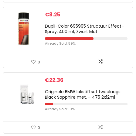
€
8.25
Dupli-Color 695995 Structuur Effect-
Spray, 400 ml, Zwart Mat
Already Sold: 59%
0
€
22.36
Originele BMW lakstiftset tweelaags
Black Sapphire met. – 475 2x12ml
Already Sold: 10%
0