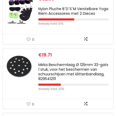
Nylon Pluche B`D`S`M Verstelbare Yoga
Riem Accessoires met 2 Dieces
Already Sold: 51%
0
€
19.71
Mirka Beschermlaag Ø 125mm 33-gats
1 stuk, voor het beschermen van
schuurschijven met klittenbandlaag,
8295412111
Already Sold: 32%
0