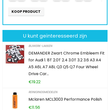
T
U kunt geïnteresseerd zijn
BIJWERK-LAKKEN
DEMANDER Zwart Chrome Embleem Fit
for Audi 1. 8T 2.0T 2.4 3.0T 3.2 3.6 A3 A4
A5 A6L A7 A8L Q3 Q5 Q7 Four Wheel
Drive Car…
€
19.22
REINIGINGSMIDDELEN
Mclaren MCL3003 Performance Polish
€
11.56