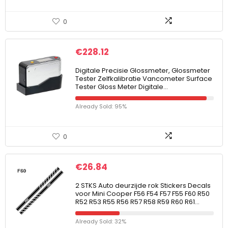
0
€
228.12
Digitale Precisie Glossmeter, Glossmeter
Tester Zelfkalibratie Vancometer Surface
Tester Gloss Meter Digitale…
Already Sold: 95%
0
€
26.84
2 STKS Auto deurzijde rok Stickers Decals
voor Mini Cooper F56 F54 F57 F55 F60 R50
R52 R53 R55 R56 R57 R58 R59 R60 R61…
Already Sold: 32%