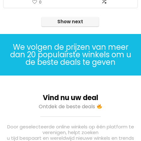
0
Show next
We volgen de prijzen van meer
dan 20 populairste winkels om u
de beste deals te geven
Vind nu uw deal
Ontdek de beste deals
Door geselecteerde online winkels op één platform te
verenigen, helpt zoeken
u tijd bespaart en wereldwijd nieuwe winkels en trends