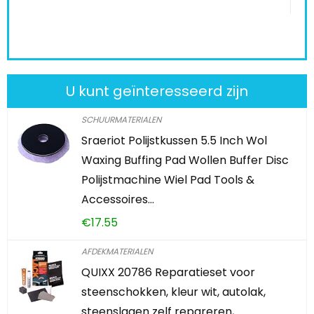
KOOP PRODUCT
U kunt geïnteresseerd zijn
SCHUURMATERIALEN
Sraeriot Polijstkussen 5.5 Inch Wol
Waxing Buffing Pad Wollen Buffer Disc
Polijstmachine Wiel Pad Tools &
Accessoires…
€
17.55
AFDEKMATERIALEN
QUIXX 20786 Reparatieset voor
steenschokken, kleur wit, autolak,
steenslagen zelf repareren,