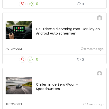
0
0
De ultieme rijervaring met CarPlay en
Android Auto schermen
AUTOMOBIEL
9 months ago
0
0
Chillen in de Zero7Four –
Speedhunters
AUTOMOBIEL
5 years ago